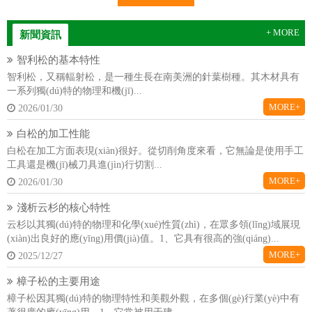
+ MORE
新聞資訊
智利松的基本特性
智利松，又稱輻射松，是一種生長在南美洲的針葉樹種。其木材具有
一系列獨(dú)特的物理和機(jī)...
MORE+
2026/01/30
白松的加工性能
白松在加工方面表現(xiàn)很好。從切削角度來看，它無論是使用手工
工具還是機(jī)械刀具進(jìn)行切割...
MORE+
2026/01/30
淺析云杉的核心特性
云杉以其獨(dú)特的物理和化學(xué)性質(zhì)，在眾多領(lǐng)域展現
(xiàn)出良好的應(yīng)用價(jià)值。1、它具有很高的強(qiáng)...
MORE+
2025/12/27
樟子松的主要用途
樟子松因其獨(dú)特的物理特性和美觀外觀，在多個(gè)行業(yè)中有