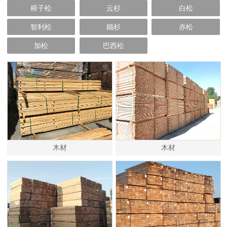
樟子松
云杉
白松
智利松
鐵杉
赤松
加松
巴西松
木材
木材