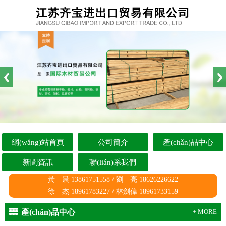
網(wǎng)站首頁
公司簡介
產(chǎn)品中心
新聞資訊
聯(lián)系我們
黃 晨 13861751558 / 劉 亮 18626226622
徐 杰 18961783227 / 林劍偉 18961733159
產(chǎn)品中心
+ MORE