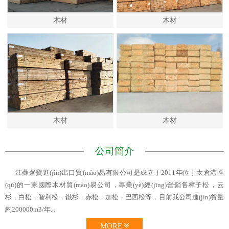
木材
木材
木材
木材
公司簡介
江蘇齊寶進(jìn)出口貿(mào)易有限公司是成立于2011年位于太倉港區
(qū)的一家國際木材貿(mào)易公司，專業(yè)經(jīng)營銷售樟子松，云
杉，白松，智利松，鐵杉，赤松，加松，巴西松等，目前我公司進(jìn)貨量
約200000m3/年...
MORE