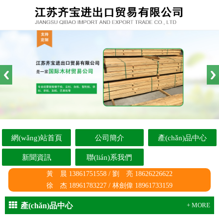
網(wǎng)站首頁
公司簡介
產(chǎn)品中心
新聞資訊
聯(lián)系我們
黃 晨 13861751558 / 劉 亮 18626226622
徐 杰 18961783227 / 林劍偉 18961733159
產(chǎn)品中心
+ MORE