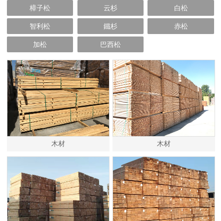
樟子松
云杉
白松
智利松
鐵杉
赤松
加松
巴西松
木材
木材