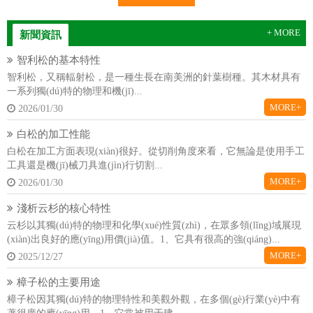
+ MORE
新聞資訊
智利松的基本特性
智利松，又稱輻射松，是一種生長在南美洲的針葉樹種。其木材具有
一系列獨(dú)特的物理和機(jī)...
MORE+
2026/01/30
白松的加工性能
白松在加工方面表現(xiàn)很好。從切削角度來看，它無論是使用手工
工具還是機(jī)械刀具進(jìn)行切割...
MORE+
2026/01/30
淺析云杉的核心特性
云杉以其獨(dú)特的物理和化學(xué)性質(zhì)，在眾多領(lǐng)域展現
(xiàn)出良好的應(yīng)用價(jià)值。1、它具有很高的強(qiáng)...
MORE+
2025/12/27
樟子松的主要用途
樟子松因其獨(dú)特的物理特性和美觀外觀，在多個(gè)行業(yè)中有