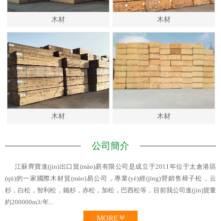
木材
木材
木材
木材
公司簡介
江蘇齊寶進(jìn)出口貿(mào)易有限公司是成立于2011年位于太倉港區
(qū)的一家國際木材貿(mào)易公司，專業(yè)經(jīng)營銷售樟子松，云
杉，白松，智利松，鐵杉，赤松，加松，巴西松等，目前我公司進(jìn)貨量
約200000m3/年...
MORE